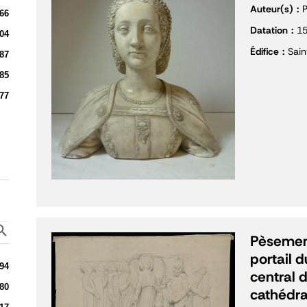
Auteur(s)
P
66
Datation
1
04
Édifice
Sain
87
85
77
Pèsement
portail 
94
central 
80
cathédra