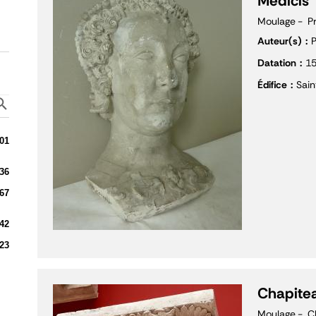
Médicis
Moulage
P
Auteur(s)
P
Datation
1
Édifice
Sain
01
36
67
42
23
Chapitea
Moulage
C