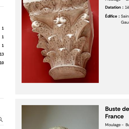
Datation
1è
Édifice
Sain
Gau
1
1
1
13
10
Buste de
France
Moulage
B