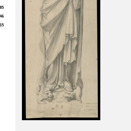
85
46
15