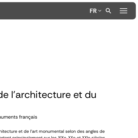
FR
de l'architecture et du
numents français
itecture et de l’art monumental selon des angles de
ortent principalement sur les XIX
e
, XX
e
et XXI
e
siècles