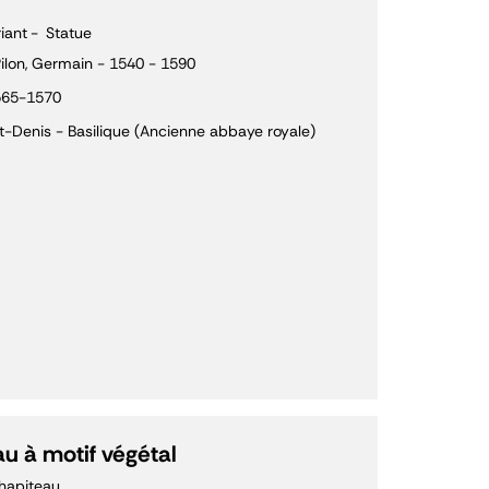
riant
Statue
ilon, Germain - 1540 - 1590
565-1570
t-Denis - Basilique (Ancienne abbaye royale)
u à motif végétal
hapiteau