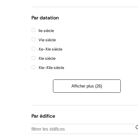
Refermer
la
liste
Par datation
IIe siècle
VIe siècle
Xe-XIe siècle
XIe siècle
XIe-XIIe siècle
Afficher plus (26)
Refermer
la
liste
Par édifice