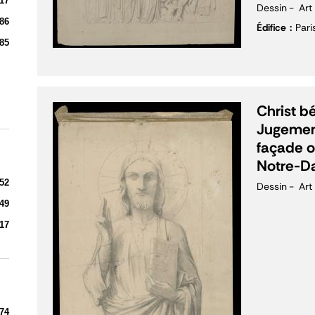
17
Dessin
Art
86
Édifice
Par
85
Christ b
Jugement
façade o
Notre-D
52
Dessin
Art
49
17
74