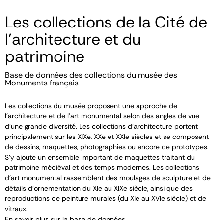
Les collections de la Cité de
l'architecture et du
patrimoine
Base de données des collections du musée des
Monuments français
Les collections du musée proposent une approche de
l’architecture et de l’art monumental selon des angles de vue
d’une grande diversité. Les collections d’architecture portent
principalement sur les XIX
e
, XX
e
et XXI
e
siècles et se composent
de dessins, maquettes, photographies ou encore de prototypes.
S’y ajoute un ensemble important de maquettes traitant du
patrimoine médiéval et des temps modernes. Les collections
d’art monumental rassemblent des moulages de sculpture et de
détails d’ornementation du XI
e
au XIX
e
siècle, ainsi que des
reproductions de peinture murales (du XI
e
au XVI
e
siècle) et de
vitraux.
En savoir plus sur la base de données