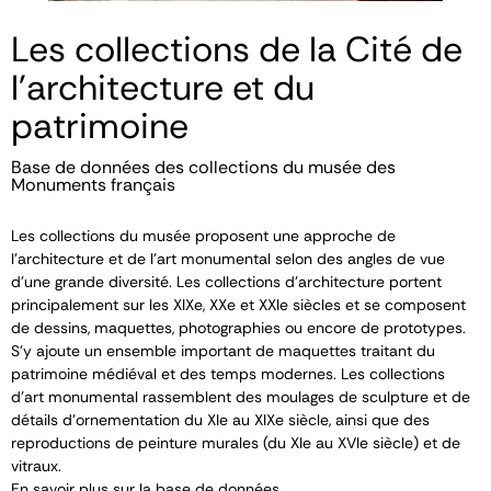
Les collections de la Cité de
l'architecture et du
patrimoine
Base de données des collections du musée des
Monuments français
Les collections du musée proposent une approche de
l’architecture et de l’art monumental selon des angles de vue
d’une grande diversité. Les collections d’architecture portent
principalement sur les XIX
e
, XX
e
et XXI
e
siècles et se composent
de dessins, maquettes, photographies ou encore de prototypes.
S’y ajoute un ensemble important de maquettes traitant du
patrimoine médiéval et des temps modernes. Les collections
d’art monumental rassemblent des moulages de sculpture et de
détails d’ornementation du XI
e
au XIX
e
siècle, ainsi que des
reproductions de peinture murales (du XI
e
au XVI
e
siècle) et de
vitraux.
En savoir plus sur la base de données