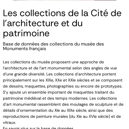
Les collections de la Cité de
l'architecture et du
patrimoine
Base de données des collections du musée des
Monuments français
Les collections du musée proposent une approche de
l’architecture et de l’art monumental selon des angles de vue
d’une grande diversité. Les collections d’architecture portent
principalement sur les XIX
e
, XX
e
et XXI
e
siècles et se composent
de dessins, maquettes, photographies ou encore de prototypes.
S’y ajoute un ensemble important de maquettes traitant du
patrimoine médiéval et des temps modernes. Les collections
d’art monumental rassemblent des moulages de sculpture et de
détails d’ornementation du XI
e
au XIX
e
siècle, ainsi que des
reproductions de peinture murales (du XI
e
au XVI
e
siècle) et de
vitraux.
En savoir plus sur la base de données