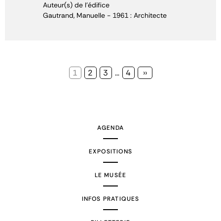
Auteur(s) de l'édifice
Gautrand, Manuelle - 1961 : Architecte
Page
1
Page
2
Page
3
…
Page
4
Page
››
courante
suivante
AGENDA
EXPOSITIONS
LE MUSÉE
INFOS PRATIQUES