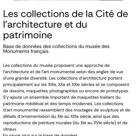
Les collections de la Cité de
l'architecture et du
patrimoine
Base de données des collections du musée des
Monuments français
Les collections du musée proposent une approche de
l’architecture et de l’art monumental selon des angles de vue
d’une grande diversité. Les collections d’architecture portent
principalement sur les XIX
e
, XX
e
et XXI
e
siècles et se composent
de dessins, maquettes, photographies ou encore de prototypes.
S’y ajoute un ensemble important de maquettes traitant du
patrimoine médiéval et des temps modernes. Les collections
d’art monumental rassemblent des moulages de sculpture et de
détails d’ornementation du XI
e
au XIX
e
siècle, ainsi que des
reproductions de peinture murales (du XI
e
au XVI
e
siècle) et de
vitraux.
En savoir plus sur la base de données