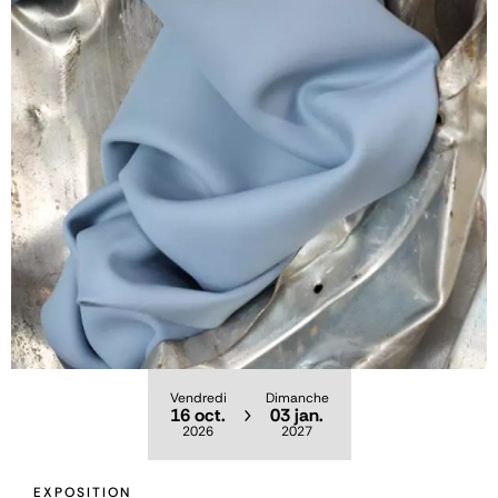
Vendredi
Dimanche
16 oct.
03 jan.
2026
2027
EXPOSITION