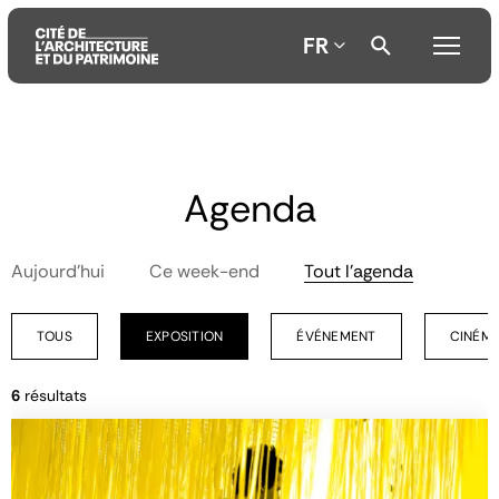
FR
Aller
Aller
Aller
au
au
à
Agenda
contenu
menu
la
principal
principal
recherche
Aujourd'hui
Ce week-end
Tout l'agenda
TOUS
EXPOSITION
ÉVÉNEMENT
CINÉMA
6
résultats