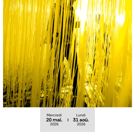
Mercredi
Lundi
20 mai.
31 aoû.
2026
2026