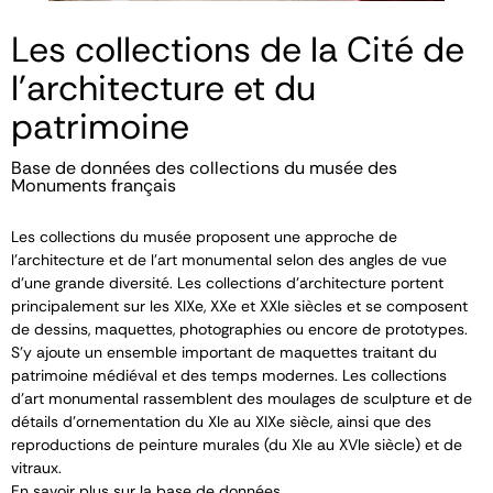
Les collections de la Cité de
l'architecture et du
patrimoine
Base de données des collections du musée des
Monuments français
Les collections du musée proposent une approche de
l’architecture et de l’art monumental selon des angles de vue
d’une grande diversité. Les collections d’architecture portent
principalement sur les XIX
e
, XX
e
et XXI
e
siècles et se composent
de dessins, maquettes, photographies ou encore de prototypes.
S’y ajoute un ensemble important de maquettes traitant du
patrimoine médiéval et des temps modernes. Les collections
d’art monumental rassemblent des moulages de sculpture et de
détails d’ornementation du XI
e
au XIX
e
siècle, ainsi que des
reproductions de peinture murales (du XI
e
au XVI
e
siècle) et de
vitraux.
En savoir plus sur la base de données