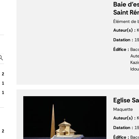
Baie d'es
Saint Ré
Élément de 
Auteur(s)
K
Datation
1
Édifice
Bacc
Aute
Kazi
Idou
2
1
1
Eglise S
Maquette
Auteur(s)
K
Datation
1
2
Édifice
Bacc