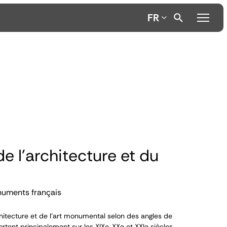
FR
de l'architecture et du
numents français
itecture et de l’art monumental selon des angles de
ortent principalement sur les XIX
e
, XX
e
et XXI
e
siècles