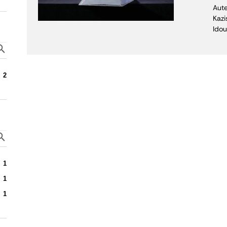
Aute
Kazi
Idou
2
1
1
1