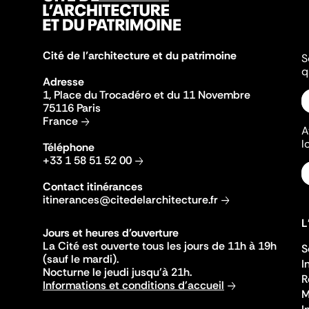
Cité de l’architecture et du patrimoine
S
q
Adresse
1, Place du Trocadéro et du 11 Novembre
75116 Paris
France
A
l
Téléphone
+33 1 58 51 52 00
Contact itinérances
itinerances@citedelarchitecture.fr
L
Jours et heures d'ouverture
La Cité est ouverte tous les jours de 11h à 19h
S
(sauf le mardi).
I
Nocturne le jeudi jusqu'à 21h.
R
Informations et conditions d'accueil
M