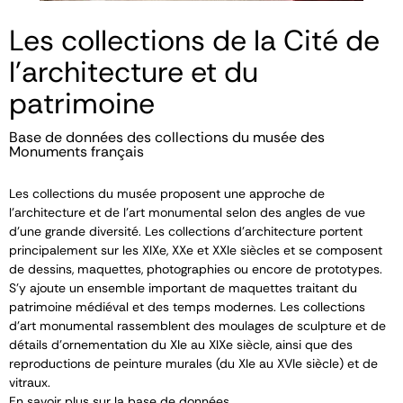
Les collections de la Cité de
l'architecture et du
patrimoine
Base de données des collections du musée des
Monuments français
Les collections du musée proposent une approche de
l’architecture et de l’art monumental selon des angles de vue
d’une grande diversité. Les collections d’architecture portent
principalement sur les XIX
e
, XX
e
et XXI
e
siècles et se composent
de dessins, maquettes, photographies ou encore de prototypes.
S’y ajoute un ensemble important de maquettes traitant du
patrimoine médiéval et des temps modernes. Les collections
d’art monumental rassemblent des moulages de sculpture et de
détails d’ornementation du XI
e
au XIX
e
siècle, ainsi que des
reproductions de peinture murales (du XI
e
au XVI
e
siècle) et de
vitraux.
En savoir plus sur la base de données