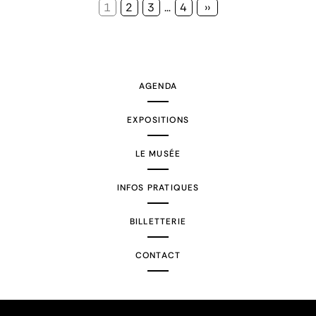
Page
1
Page
2
Page
3
…
Page
4
Page
››
courante
suivante
AGENDA
EXPOSITIONS
LE MUSÉE
INFOS PRATIQUES
BILLETTERIE
CONTACT