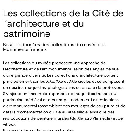
Les collections de la Cité de
l'architecture et du
patrimoine
Base de données des collections du musée des
Monuments français
Les collections du musée proposent une approche de
l’architecture et de l’art monumental selon des angles de vue
d’une grande diversité. Les collections d’architecture portent
principalement sur les XIX
e
, XX
e
et XXI
e
siècles et se composent
de dessins, maquettes, photographies ou encore de prototypes.
S’y ajoute un ensemble important de maquettes traitant du
patrimoine médiéval et des temps modernes. Les collections
d’art monumental rassemblent des moulages de sculpture et de
détails d’ornementation du XI
e
au XIX
e
siècle, ainsi que des
reproductions de peinture murales (du XI
e
au XVI
e
siècle) et de
vitraux.
En savoir plus sur la base de données