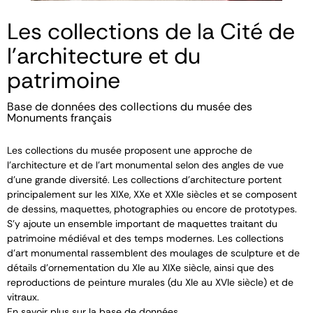
Les collections de la Cité de
l'architecture et du
patrimoine
Base de données des collections du musée des
Monuments français
Les collections du musée proposent une approche de
l’architecture et de l’art monumental selon des angles de vue
d’une grande diversité. Les collections d’architecture portent
principalement sur les XIX
e
, XX
e
et XXI
e
siècles et se composent
de dessins, maquettes, photographies ou encore de prototypes.
S’y ajoute un ensemble important de maquettes traitant du
patrimoine médiéval et des temps modernes. Les collections
d’art monumental rassemblent des moulages de sculpture et de
détails d’ornementation du XI
e
au XIX
e
siècle, ainsi que des
reproductions de peinture murales (du XI
e
au XVI
e
siècle) et de
vitraux.
En savoir plus sur la base de données