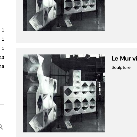
1
1
1
Le Mur v
13
10
Sculpture