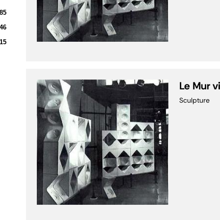
85
46
15
Le Mur v
Sculpture