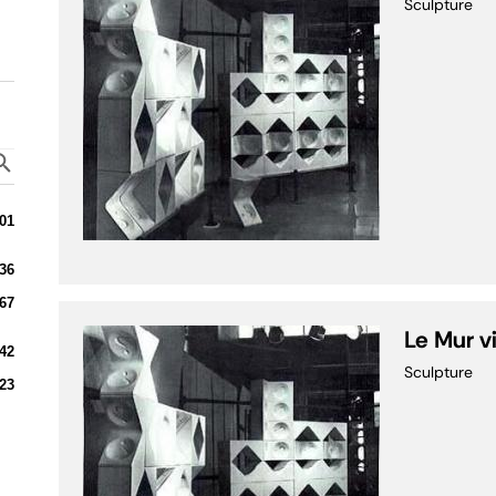
Sculpture
01
36
67
Le Mur v
42
Sculpture
23