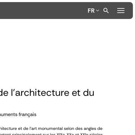
FR
de l'architecture et du
numents français
itecture et de l’art monumental selon des angles de
ortent principalement sur les XIX
e
, XX
e
et XXI
e
siècles