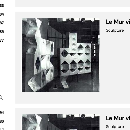
66
04
Le Mur v
87
Sculpture
85
77
94
Le Mur v
80
Sculpture