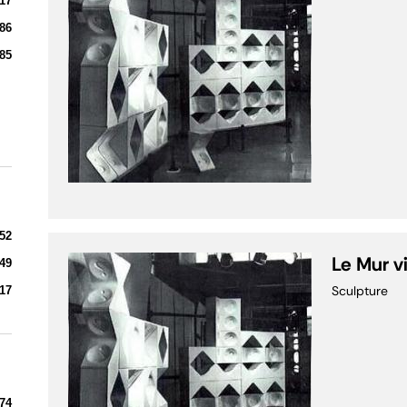
17
86
85
52
Le Mur v
49
Sculpture
17
74