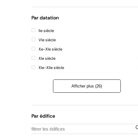
Refermer
la
liste
Par datation
IIe siècle
VIe siècle
Xe-XIe siècle
XIe siècle
XIe-XIIe siècle
Afficher plus (26)
Refermer
la
liste
Par édifice