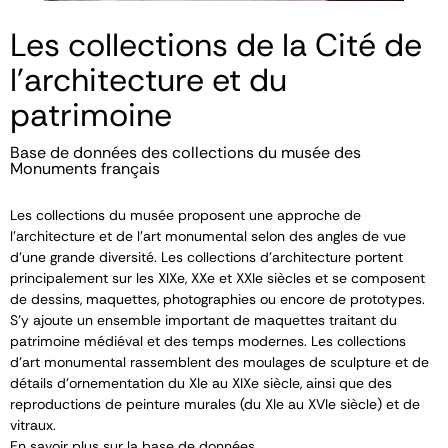
Les collections de la Cité de
l'architecture et du
patrimoine
Base de données des collections du musée des
Monuments français
Les collections du musée proposent une approche de
l’architecture et de l’art monumental selon des angles de vue
d’une grande diversité. Les collections d’architecture portent
principalement sur les XIX
e
, XX
e
et XXI
e
siècles et se composent
de dessins, maquettes, photographies ou encore de prototypes.
S’y ajoute un ensemble important de maquettes traitant du
patrimoine médiéval et des temps modernes. Les collections
d’art monumental rassemblent des moulages de sculpture et de
détails d’ornementation du XI
e
au XIX
e
siècle, ainsi que des
reproductions de peinture murales (du XI
e
au XVI
e
siècle) et de
vitraux.
En savoir plus sur la base de données