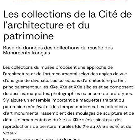
Les collections de la Cité de
l'architecture et du
patrimoine
Base de données des collections du musée des
Monuments français
Les collections du musée proposent une approche de
l’architecture et de l’art monumental selon des angles de vue
d’une grande diversité. Les collections d’architecture portent
principalement sur les XIX
e
, XX
e
et XXI
e
siècles et se composent
de dessins, maquettes, photographies ou encore de prototypes.
S’y ajoute un ensemble important de maquettes traitant du
patrimoine médiéval et des temps modernes. Les collections
d’art monumental rassemblent des moulages de sculpture et de
détails d’ornementation du XI
e
au XIX
e
siècle, ainsi que des
reproductions de peinture murales (du XI
e
au XVI
e
siècle) et de
vitraux.
En savoir plus sur la base de données