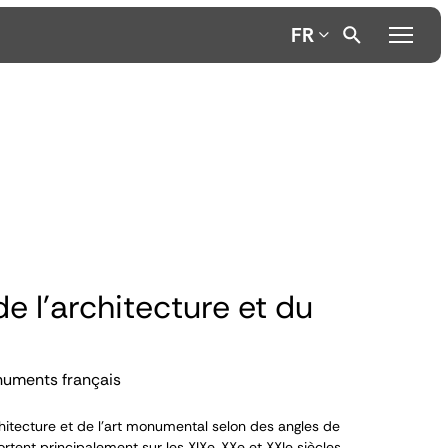
FR
de l'architecture et du
numents français
itecture et de l’art monumental selon des angles de
ortent principalement sur les XIX
e
, XX
e
et XXI
e
siècles