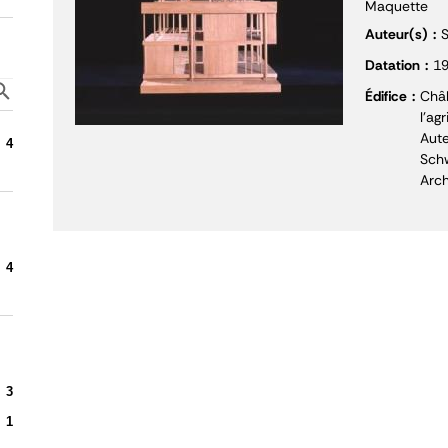
Maquette
Auteur(s)
S
Datation
1
Édifice
Châl
l'ag
Aute
4
Schw
Arch
4
3
1