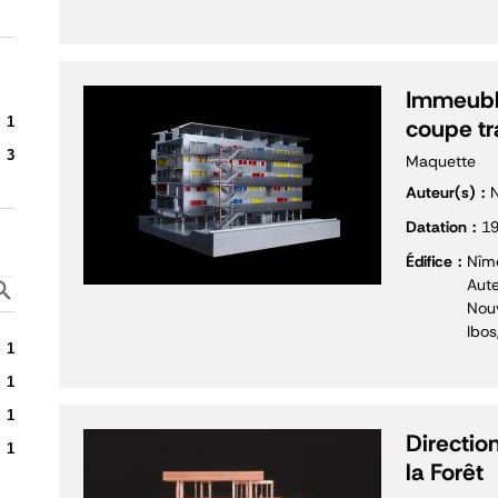
Immeuble
1
coupe tr
3
Maquette
Auteur(s)
N
Datation
1
Édifice
Nîm
Aute
Nouv
Ibos
1
1
1
Direction
1
la Forêt