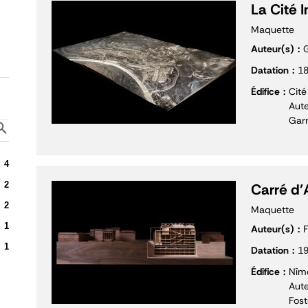
La Cité I
Maquette
Auteur(s)
G
Datation
1
Édifice
Cité
Aute
Garn
4
2
Carré d'
2
Maquette
1
Auteur(s)
F
1
Datation
1
Édifice
Nîme
Aute
Fost