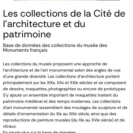
Les collections de la Cité de
l'architecture et du
patrimoine
Base de données des collections du musée des
Monuments français
Les collections du musée proposent une approche de
l’architecture et de l’art monumental selon des angles de vue
d’une grande diversité. Les collections d’architecture portent
principalement sur les XIX
e
, XX
e
et XXI
e
siècles et se composent
de dessins, maquettes, photographies ou encore de prototypes.
S’y ajoute un ensemble important de maquettes traitant du
patrimoine médiéval et des temps modernes. Les collections
d’art monumental rassemblent des moulages de sculpture et de
détails d’ornementation du XI
e
au XIX
e
siècle, ainsi que des
reproductions de peinture murales (du XI
e
au XVI
e
siècle) et de
vitraux.
En savoir plus sur la base de données