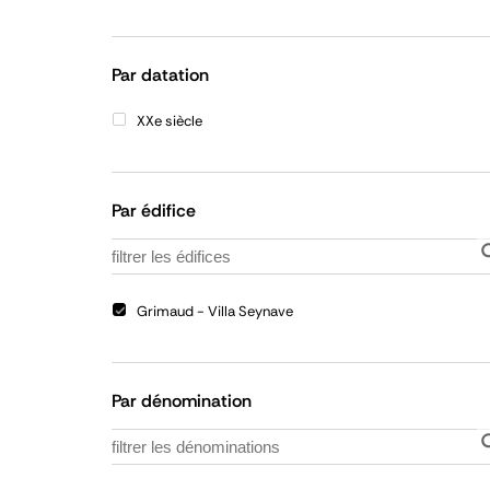
Refermer
la
liste
Par datation
XXe siècle
Par édifice
Grimaud - Villa Seynave
Par dénomination