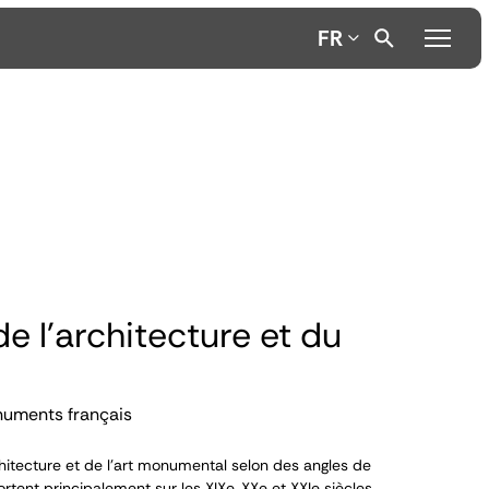
FR
de l'architecture et du
numents français
itecture et de l’art monumental selon des angles de
ortent principalement sur les XIX
e
, XX
e
et XXI
e
siècles