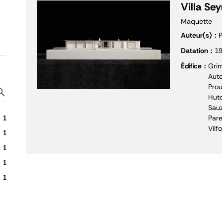
Villa Se
Maquette
Auteur(s)
P
Datation
1
Édifice
Grim
Aute
Prou
Hutc
Sauz
Pare
1
Vilf
1
1
1
1