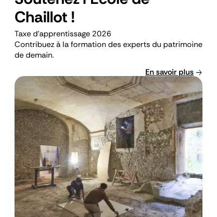
Chaillot !
Descriptif
Taxe d'apprentissage 2026
court
Contribuez à la formation des experts du patrimoine
de demain.
En savoir plus
Visuel
en
page
d’accueil