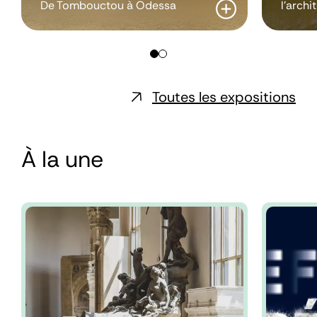
De Tombouctou à Odessa
l'archi
Toutes les expositions
À la une