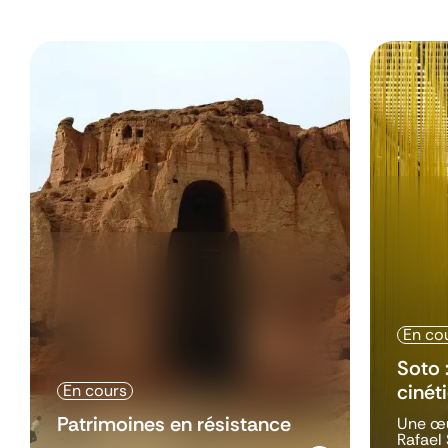
En co
Soto 
cinét
En cours
Patrimoines en résistance
Une œu
Rafael 