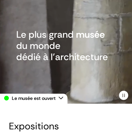
Le plus grand
musée
du monde
dédié à
l’architecture
Le musée est ouvert
Paus
Expositions