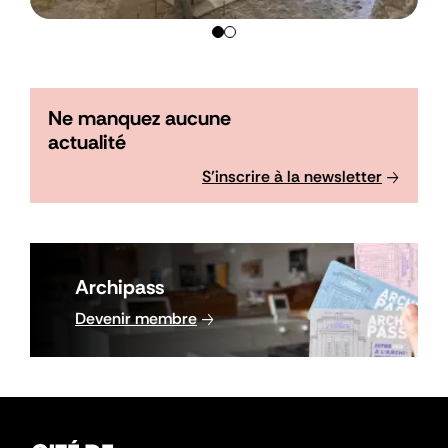
Ne manquez aucune
actualité
S’inscrire à la newsletter
Image
Bloc
Archipass
Archipass
Lien
Devenir membre