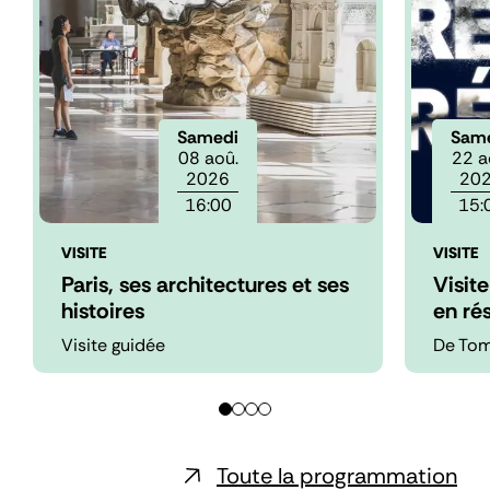
Samedi
Sam
08 aoû.
22 a
2026
20
16:00
15:
VISITE
VISITE
Paris, ses architectures et ses
Visit
histoires
en ré
Visite guidée
De To
Toute la programmation