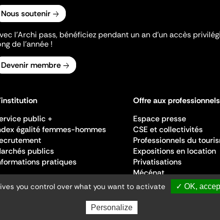
Nous soutenir
vec l’Archi pass, bénéficiez pendant un an d’un accès privilégi
ong de l’année !
Devenir membre
'institution
Offre aux professionnels
ervice public +
Espace presse
ndex égalité femmes-hommes
CSE et collectivités
ecrutement
Professionnels du touri
archés publics
Expositions en location
nformations pratiques
Privatisations
Mécénat
gives you control over what you want to activate
✓ OK, accept
Personalize
Ministère