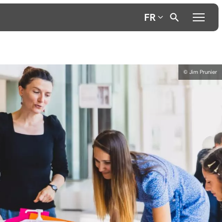
FR
© Jim Prunier