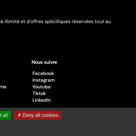
é illimité et d’offres spécifiques réservées tout au
Nous suivre
Facebook
Instagram
sme
Youtube
Tiktok
Linkedin
 all
✗ Deny all cookies
 de la Culture ©2026
- Cité de l'architecture et du patrimoine