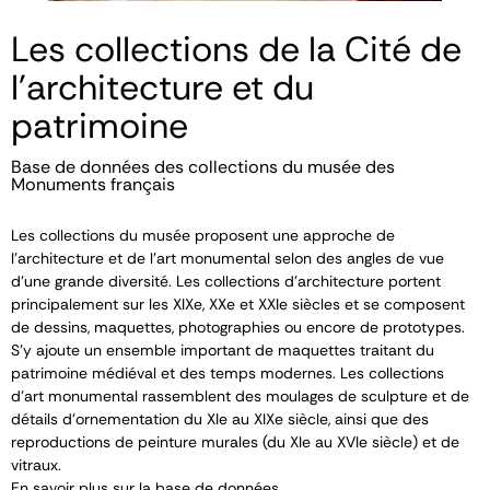
Les collections de la Cité de
l'architecture et du
patrimoine
Base de données des collections du musée des
Monuments français
Les collections du musée proposent une approche de
l’architecture et de l’art monumental selon des angles de vue
d’une grande diversité. Les collections d’architecture portent
principalement sur les XIX
e
, XX
e
et XXI
e
siècles et se composent
de dessins, maquettes, photographies ou encore de prototypes.
S’y ajoute un ensemble important de maquettes traitant du
patrimoine médiéval et des temps modernes. Les collections
d’art monumental rassemblent des moulages de sculpture et de
détails d’ornementation du XI
e
au XIX
e
siècle, ainsi que des
reproductions de peinture murales (du XI
e
au XVI
e
siècle) et de
vitraux.
En savoir plus sur la base de données