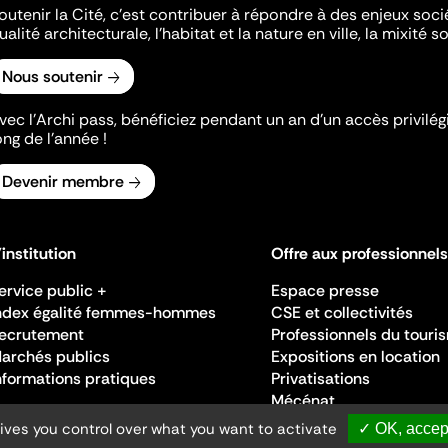
outenir la Cité, c'est contribuer à répondre à des enjeux soc
ualité architecturale, l'habitat et la nature en ville, la mixité so
Nous soutenir
vec l’Archi pass, bénéficiez pendant un an d’un accès privilégi
ong de l’année !
Devenir membre
'institution
Offre aux professionnels
ervice public +
Espace presse
ndex égalité femmes-hommes
CSE et collectivités
ecrutement
Professionnels du touri
archés publics
Expositions en location
nformations pratiques
Privatisations
Mécénat
gives you control over what you want to activate
✓ OK, accept