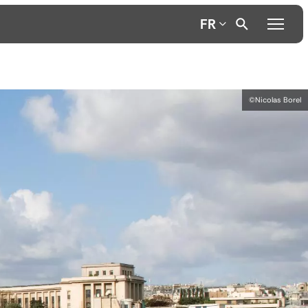
FR
©Nicolas Borel