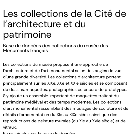
Les collections de la Cité de
l'architecture et du
patrimoine
Base de données des collections du musée des
Monuments français
Les collections du musée proposent une approche de
l’architecture et de l’art monumental selon des angles de vue
d’une grande diversité. Les collections d’architecture portent
principalement sur les XIX
e
, XX
e
et XXI
e
siècles et se composent
de dessins, maquettes, photographies ou encore de prototypes.
S’y ajoute un ensemble important de maquettes traitant du
patrimoine médiéval et des temps modernes. Les collections
d’art monumental rassemblent des moulages de sculpture et de
détails d’ornementation du XI
e
au XIX
e
siècle, ainsi que des
reproductions de peinture murales (du XI
e
au XVI
e
siècle) et de
vitraux.
En savoir plus sur la base de données