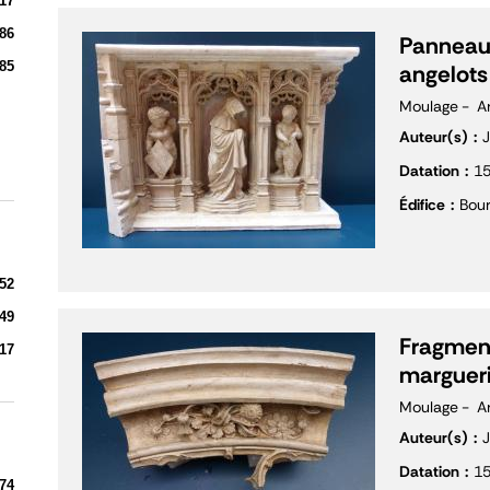
17
86
Panneau 
85
angelots
Moulage
A
Auteur(s)
J
Datation
1
Édifice
Bour
52
49
Fragment
17
margueri
Moulage
A
Auteur(s)
J
Datation
1
74