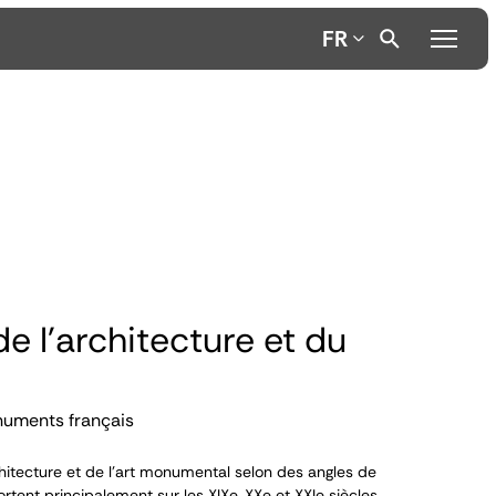
FR
de l'architecture et du
numents français
itecture et de l’art monumental selon des angles de
ortent principalement sur les XIX
e
, XX
e
et XXI
e
siècles