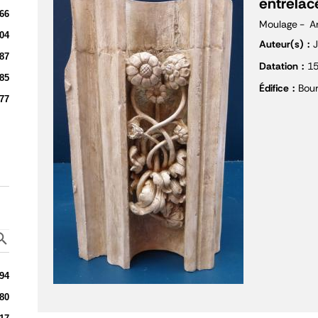
entrelac
66
Moulage
A
04
Auteur(s)
J
87
Datation
1
85
Édifice
Bour
77
94
80