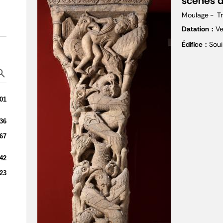
scènes 
Moulage
T
Datation
Ve
Édifice
Soui
01
36
67
42
23