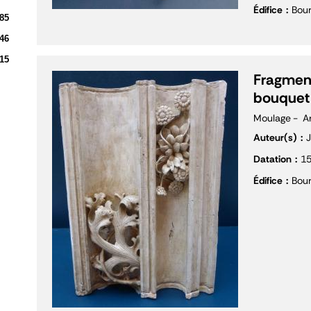
Édifice
Bour
85
46
15
Fragment
bouquet
Moulage
A
Auteur(s)
J
Datation
1
Édifice
Bour