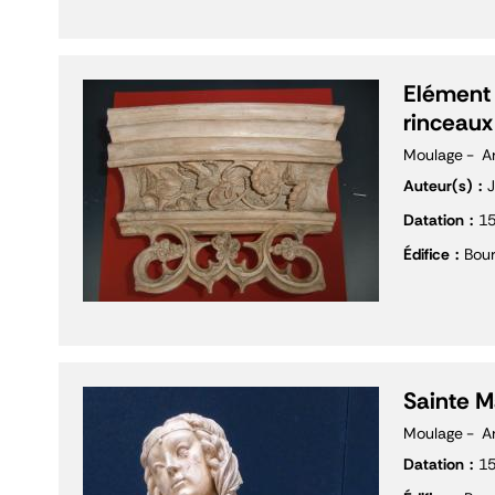
Elément 
rinceaux
Moulage
A
Auteur(s)
J
Datation
1
Édifice
Bour
Sainte M
Moulage
A
Datation
1