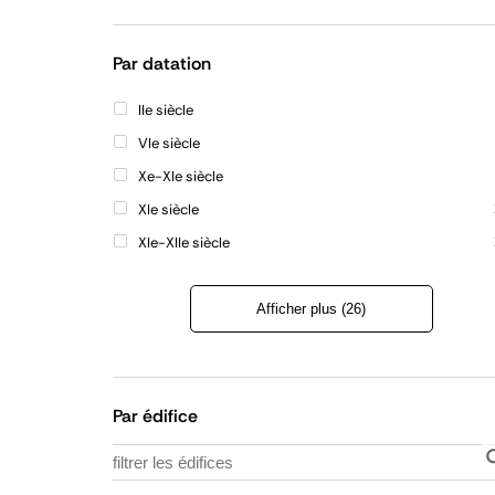
Refermer
la
liste
Par datation
IIe siècle
VIe siècle
Xe-XIe siècle
XIe siècle
XIe-XIIe siècle
Afficher plus (26)
Refermer
la
liste
Par édifice