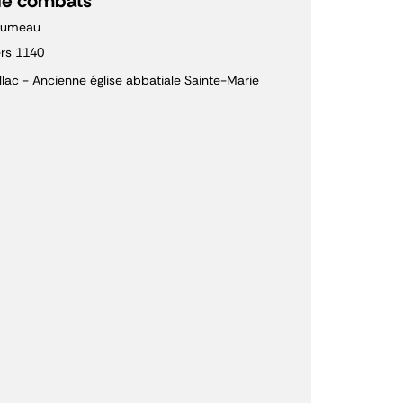
de combats
rumeau
rs 1140
llac - Ancienne église abbatiale Sainte-Marie