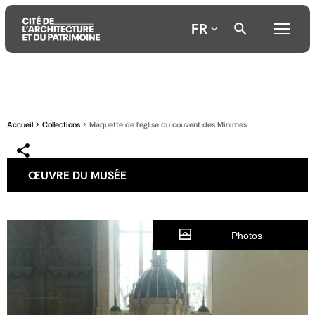
FR
Aller
Aller
Aller
au
au
à
contenu
menu
la
Accueil
Collections
Maquette de l'église du couvent des Minimes
principal
principal
recherche
ŒUVRE DU MUSÉE
Photos