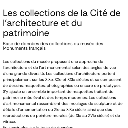
Les collections de la Cité de
l'architecture et du
patrimoine
Base de données des collections du musée des
Monuments français
Les collections du musée proposent une approche de
l’architecture et de l’art monumental selon des angles de vue
d’une grande diversité. Les collections d’architecture portent
principalement sur les XIX
e
, XX
e
et XXI
e
siècles et se composent
de dessins, maquettes, photographies ou encore de prototypes.
S’y ajoute un ensemble important de maquettes traitant du
patrimoine médiéval et des temps modernes. Les collections
d’art monumental rassemblent des moulages de sculpture et de
détails d’ornementation du XI
e
au XIX
e
siècle, ainsi que des
reproductions de peinture murales (du XI
e
au XVI
e
siècle) et de
vitraux.
En savoir plus sur la base de données