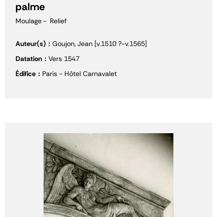
palme
Moulage
Relief
Auteur(s)
Goujon, Jean [v.1510 ?-v.1565]
Datation
Vers 1547
Édifice
Paris - Hôtel Carnavalet