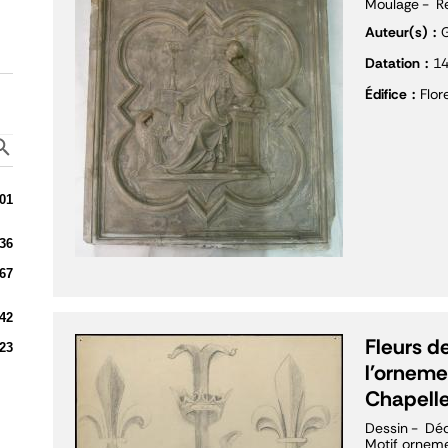
Moulage
Re
Auteur(s)
G
Datation
1
Édifice
Flor
01
36
67
42
Fleurs d
23
l'orneme
Chapelle
Dessin
Déc
Motif orneme