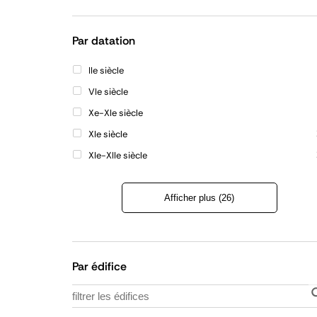
Refermer
la
liste
Par datation
IIe siècle
VIe siècle
Xe-XIe siècle
XIe siècle
XIe-XIIe siècle
Afficher plus (26)
Refermer
la
liste
Par édifice