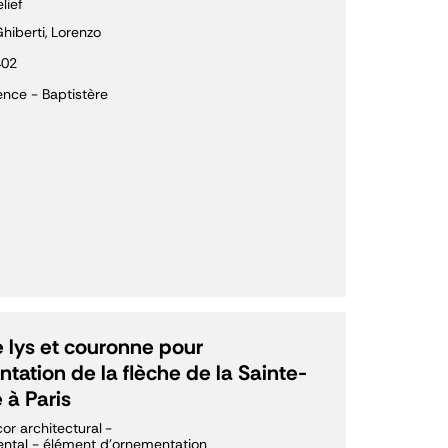
lief
hiberti, Lorenzo
402
ence - Baptistère
e lys et couronne pour
ntation de la flèche de la Sainte-
 à Paris
or architectural
ntal - élément d’ornementation