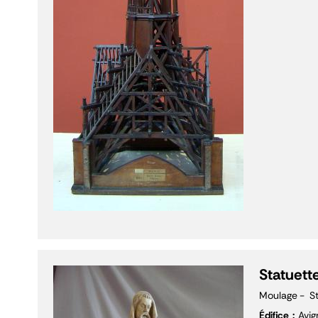
Statuette
Moulage
S
Édifice
Avig