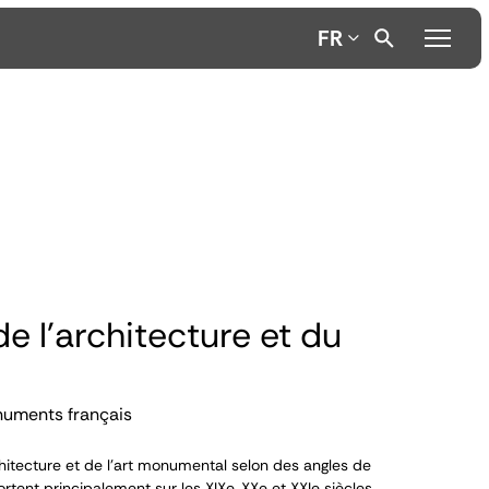
FR
de l'architecture et du
numents français
itecture et de l’art monumental selon des angles de
ortent principalement sur les XIX
e
, XX
e
et XXI
e
siècles