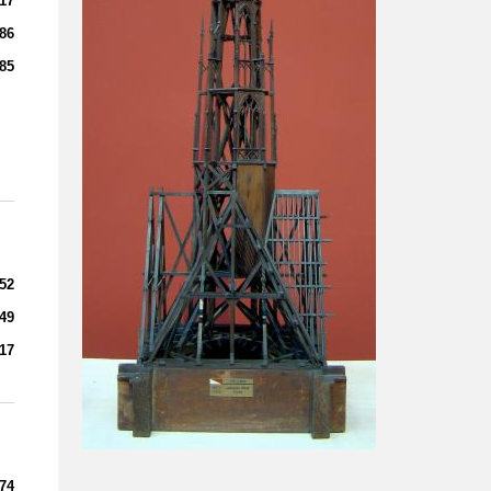
17
86
85
52
49
17
74