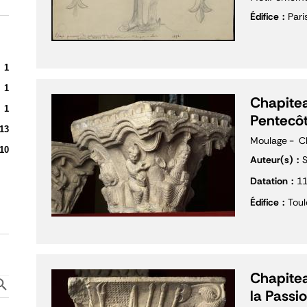
Édifice
Pari
1
1
Chapitea
1
Pentecô
13
Moulage
C
10
Auteur(s)
S
Datation
1
Édifice
Toul
Chapitea
la Passi