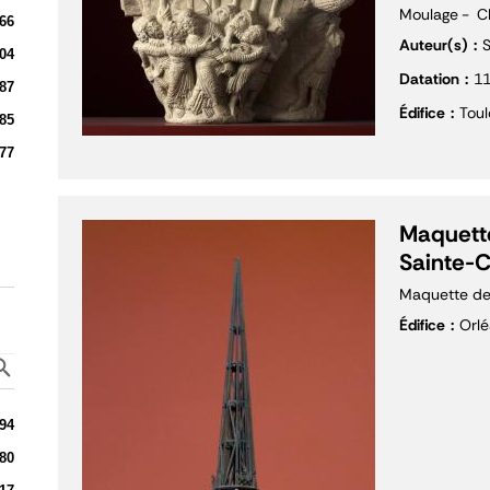
Moulage
C
66
Auteur(s)
S
04
Datation
1
87
Édifice
Toul
85
77
Maquette
Sainte-C
Maquette de
Édifice
Orlé
94
80