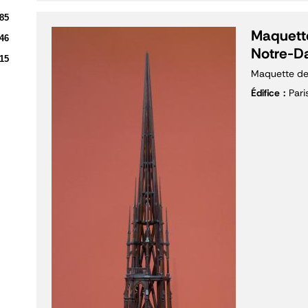
85
Maquette
46
Notre-D
15
Maquette de
Édifice
Par