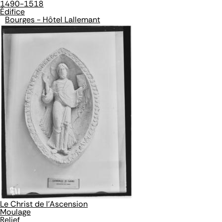
1490-1518
Édifice
Bourges - Hôtel Lallemant
Le Christ de l'Ascension
Moulage
Relief