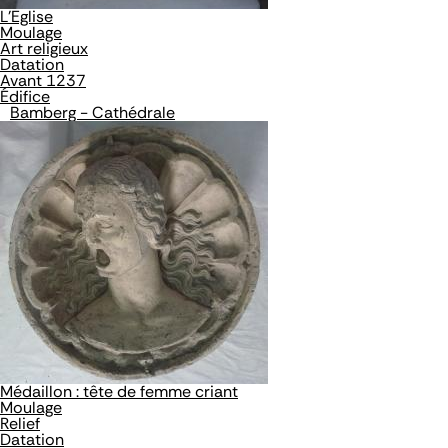
L'Eglise
Moulage
Art religieux
Datation
Avant 1237
Édifice
Bamberg - Cathédrale
Médaillon : tête de femme criant
Moulage
Relief
Datation