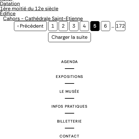
Datation
1ère moitié du 12e siècle
Édifice
Cahors - Cathédrale Saint-Etienne
Page
‹ Précédent
Page
1
Page
2
Page
3
Page
4
Page
5
Page
6
…
Page
172
précédente
courante
Page
Charger la suite
suivante
AGENDA
EXPOSITIONS
LE MUSÉE
INFOS PRATIQUES
BILLETTERIE
CONTACT