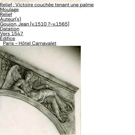
Relief : Victoire couchée tenant une palme
Moulage
Relief
Auteur(s)
Goujon, Jean [v.1510 ?-v.1565]
Datation
Vers 1547
Édifice
Paris - Hôtel Carnavalet