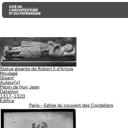
Aller
Aller
Aller
au
au
à
contenu
menu
la
principal
principal
recherche
Statue gisante de Robert II d'Artois
Moulage
Gisant
Auteur(s)
Pépin de Huy, Jean
Datation
1317-1320
Édifice
Paris - Eglise du couvent des Cordeliers