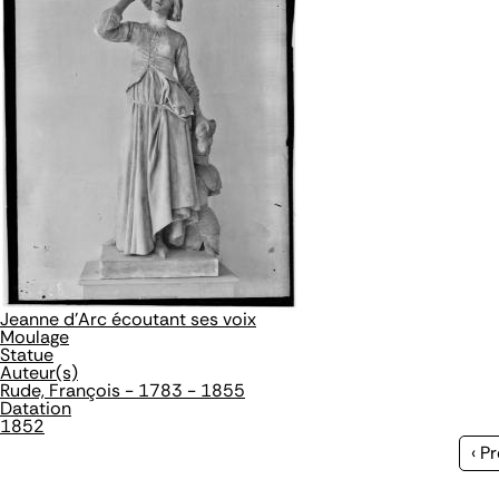
Jeanne d'Arc écoutant ses voix
Moulage
Statue
Auteur(s)
Rude, François - 1783 - 1855
Datation
1852
Pa
‹ P
pr