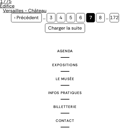
1775
Édifice
Versailles - Château
Page
‹ Précédent
…
Page
3
Page
4
Page
5
Page
6
Page
7
Page
8
…
Page
172
précédente
courante
Page
Charger la suite
suivante
AGENDA
EXPOSITIONS
LE MUSÉE
INFOS PRATIQUES
BILLETTERIE
CONTACT