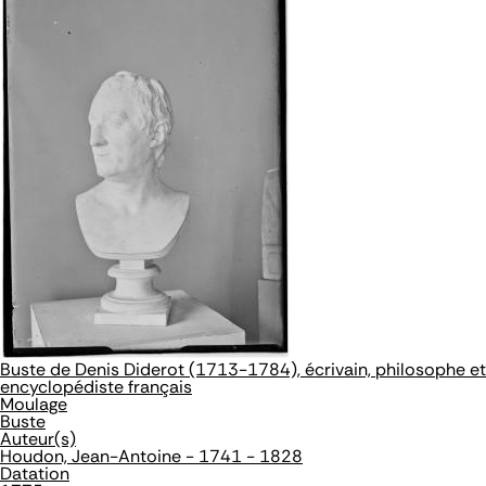
Buste de Denis Diderot (1713-1784), écrivain, philosophe et
encyclopédiste français
Moulage
Buste
Auteur(s)
Houdon, Jean-Antoine - 1741 - 1828
Datation