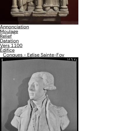
Annonciation
Moulage
Relief
Datation
Vers 1100
Édifice
Conques - Eglise Sainte-Foy