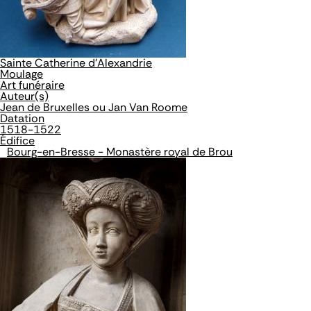
Sainte Catherine d'Alexandrie
Moulage
Art funéraire
Auteur(s)
Jean de Bruxelles ou Jan Van Roome
Datation
1518-1522
Édifice
Bourg-en-Bresse - Monastère royal de Brou