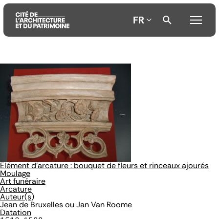
FR
Aller
Aller
Aller
au
au
à
contenu
menu
la
principal
principal
recherche
Elément d'arcature : bouquet de fleurs et rinceaux ajourés
Moulage
Art funéraire
Arcature
Auteur(s)
Jean de Bruxelles ou Jan Van Roome
Datation