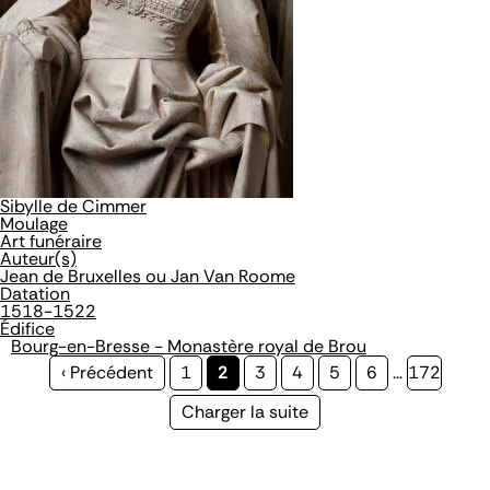
Sibylle de Cimmer
Moulage
Art funéraire
Auteur(s)
Jean de Bruxelles ou Jan Van Roome
Datation
1518-1522
Édifice
Bourg-en-Bresse - Monastère royal de Brou
Page
‹ Précédent
Page
1
Page
2
Page
3
Page
4
Page
5
Page
6
…
Page
172
précédente
courante
Page
Charger la suite
suivante