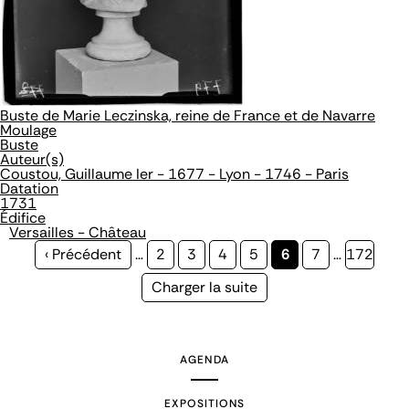
Buste de Marie Leczinska, reine de France et de Navarre
Moulage
Buste
Auteur(s)
Coustou, Guillaume Ier - 1677 - Lyon - 1746 - Paris
Datation
1731
Édifice
Versailles - Château
Page
‹ Précédent
…
Page
2
Page
3
Page
4
Page
5
Page
6
Page
7
…
Page
172
précédente
courante
Page
Charger la suite
suivante
AGENDA
EXPOSITIONS