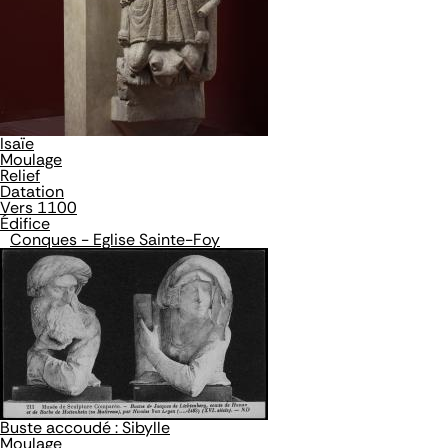
Isaïe
Moulage
Relief
Datation
Vers 1100
Édifice
Conques - Eglise Sainte-Foy
Buste accoudé : Sibylle
Moulage