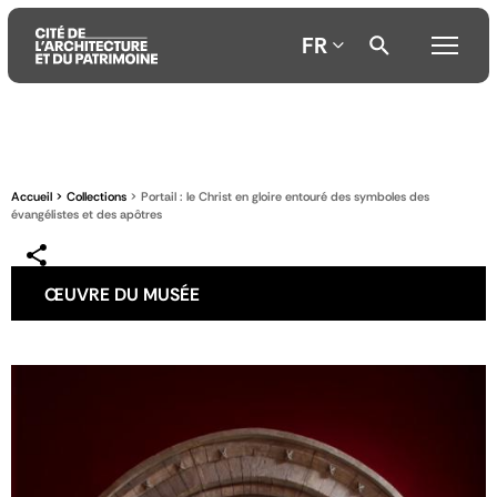
FR
Aller
Aller
Aller
au
au
à
contenu
menu
la
Accueil
Collections
Portail : le Christ en gloire entouré des symboles des
principal
principal
recherche
évangélistes et des apôtres
ŒUVRE DU MUSÉE