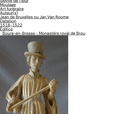
Sibylle de Tibur
Moulage
Art funéraire
Auteur(s)
Jean de Bruxelles ou Jan Van Roome
Datation
1518-1522
Édifice
Bourg-en-Bresse - Monastère royal de Brou