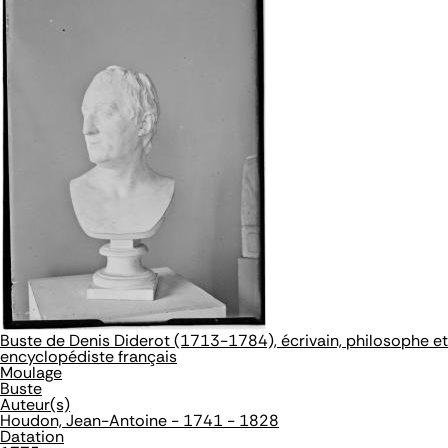
Buste de Denis Diderot (1713-1784), écrivain, philosophe et
encyclopédiste français
Moulage
Buste
Auteur(s)
Houdon, Jean-Antoine - 1741 - 1828
Datation