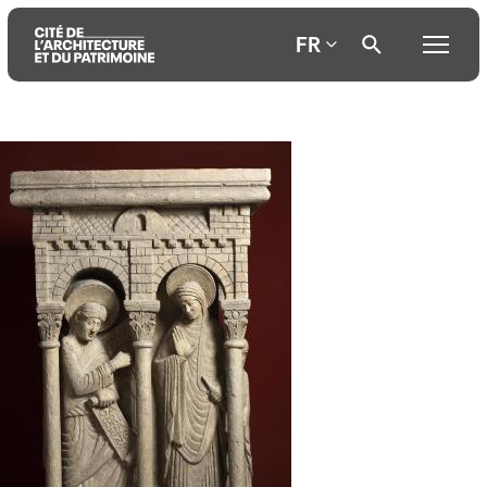
FR
Aller
Aller
Aller
au
au
à
contenu
menu
la
principal
principal
recherche