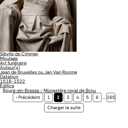
Sibylle de Cimmer
Moulage
Art funéraire
Auteur(s)
Jean de Bruxelles ou Jan Van Roome
Datation
1518-1522
Édifice
Bourg-en-Bresse - Monastère royal de Brou
Page
‹ Précédent
Page
1
Page
2
Page
3
Page
4
Page
5
Page
6
…
Page
165
précédente
courante
Page
Charger la suite
suivante