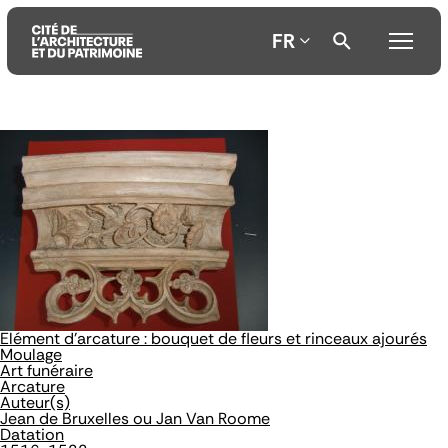
FR
Aller
Aller
Aller
au
au
à
contenu
menu
la
principal
principal
recherche
Elément d'arcature : bouquet de fleurs et rinceaux ajourés
Moulage
Art funéraire
Arcature
Auteur(s)
Jean de Bruxelles ou Jan Van Roome
Datation