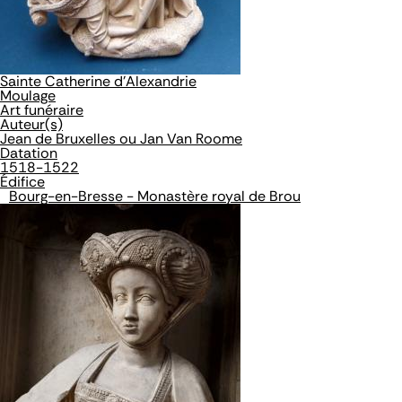
Sainte Catherine d'Alexandrie
Moulage
Art funéraire
Auteur(s)
Jean de Bruxelles ou Jan Van Roome
Datation
1518-1522
Édifice
Bourg-en-Bresse - Monastère royal de Brou