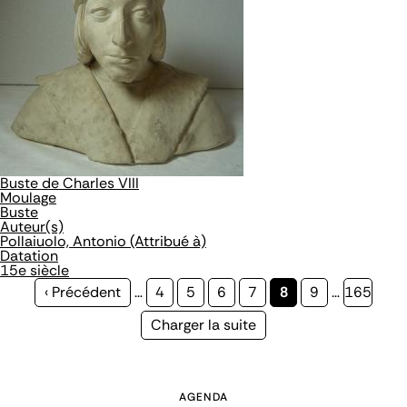
Buste de Charles VIII
Moulage
Buste
Auteur(s)
Pollaiuolo, Antonio (Attribué à)
Datation
15e siècle
Page
‹ Précédent
…
Page
4
Page
5
Page
6
Page
7
Page
8
Page
9
…
Page
165
précédente
courante
Page
Charger la suite
suivante
AGENDA