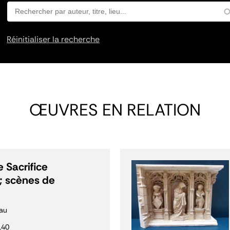
Réinitialiser la recherche
ŒUVRES EN RELATION
 Sacrifice
; scènes de
au
140