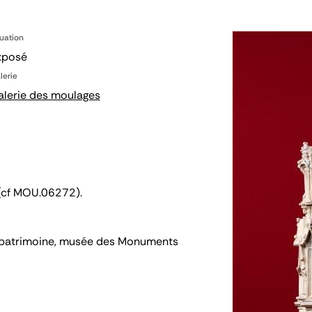
tuation
xposé
lerie
alerie des moulages
 (cf MOU.06272).
 du patrimoine, musée des Monuments