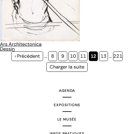
Ars Architectonica
Dessin
Page
‹ Précédent
…
Page
8
Page
9
Page
10
Page
11
Page
12
Page
13
…
Page
221
précédente
courante
Page
Charger la suite
suivante
AGENDA
EXPOSITIONS
LE MUSÉE
INFOS PRATIQUES