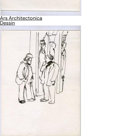
Ars Architectonica
Dessin