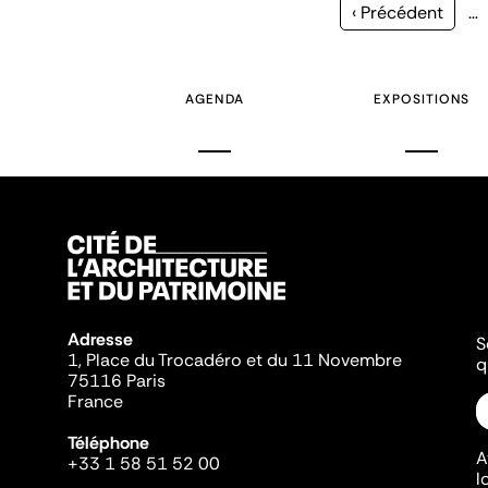
Page
‹ Précédent
…
précédente
AGENDA
EXPOSITIONS
Adresse
S
1, Place du Trocadéro et du 11 Novembre
q
75116 Paris
France
Téléphone
A
+33 1 58 51 52 00
l