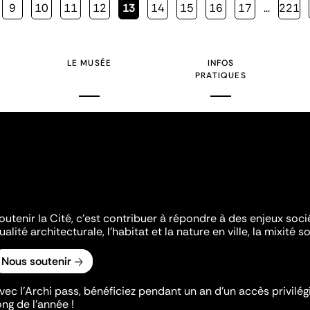
Page
9
Page
10
Page
11
Page
12
Page
13
Page
14
Page
15
Page
16
Page
17
…
Page
221
courante
LE MUSÉE
INFOS
PRATIQUES
outenir la Cité, c'est contribuer à répondre à des enjeux soc
ualité architecturale, l'habitat et la nature en ville, la mixité so
Nous soutenir
vec l’Archi pass, bénéficiez pendant un an d’un accès privilégi
ong de l’année !