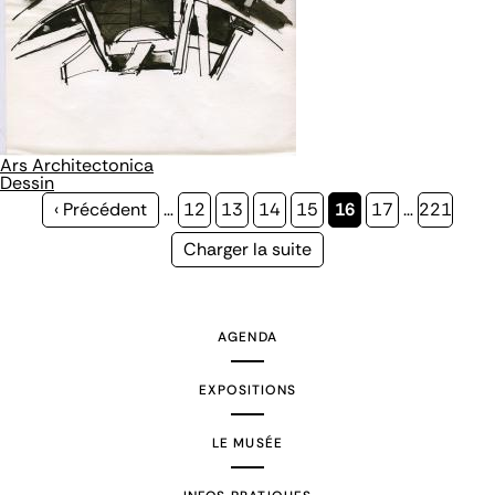
Ars Architectonica
Dessin
Page
‹ Précédent
…
Page
12
Page
13
Page
14
Page
15
Page
16
Page
17
…
Page
221
précédente
courante
Page
Charger la suite
suivante
AGENDA
EXPOSITIONS
LE MUSÉE