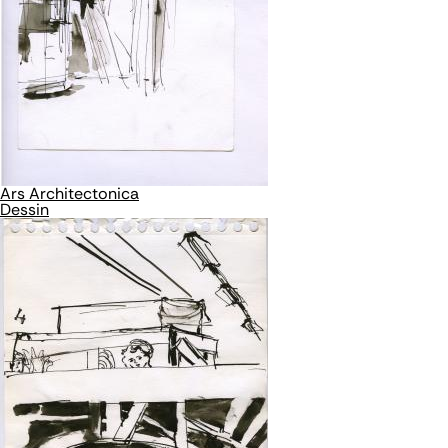
Ars Architectonica
Dessin