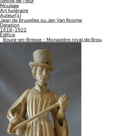
Sibylle de Tibur
Moulage
Art funéraire
Auteur(s)
Jean de Bruxelles ou Jan Van Roome
Datation
1518-1522
Édifice
Bourg-en-Bresse - Monastère royal de Brou