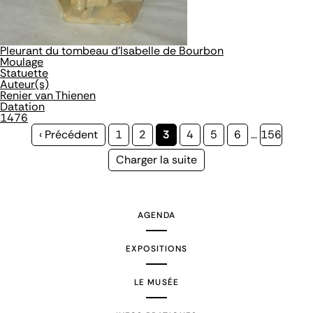
Pleurant du tombeau d'Isabelle de Bourbon
Moulage
Statuette
Auteur(s)
Renier van Thienen
Datation
1476
Page
‹ Précédent
Page
1
Page
2
Page
3
Page
4
Page
5
Page
6
…
Page
156
précédente
courante
Page
Charger la suite
suivante
AGENDA
EXPOSITIONS
LE MUSÉE