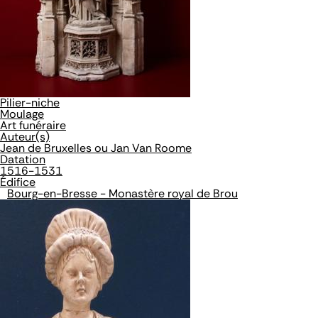
Pilier-niche
Moulage
Art funéraire
Auteur(s)
Jean de Bruxelles ou Jan Van Roome
Datation
1516-1531
Édifice
Bourg-en-Bresse - Monastère royal de Brou