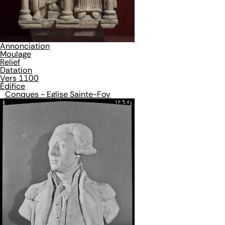
Annonciation
Moulage
Relief
Datation
Vers 1100
Édifice
Conques - Eglise Sainte-Foy