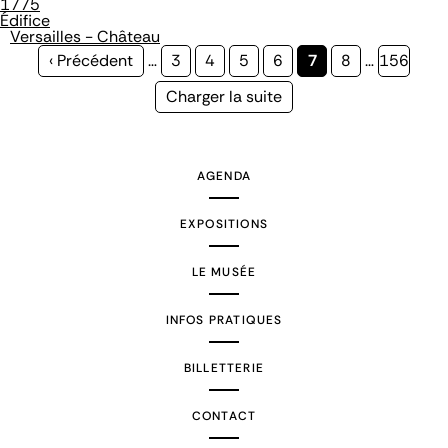
1775
Édifice
Versailles - Château
Page
‹ Précédent
…
Page
3
Page
4
Page
5
Page
6
Page
7
Page
8
…
Page
156
précédente
courante
Page
Charger la suite
suivante
AGENDA
EXPOSITIONS
LE MUSÉE
INFOS PRATIQUES
BILLETTERIE
CONTACT