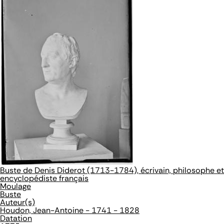
Buste de Denis Diderot (1713-1784), écrivain, philosophe et
encyclopédiste français
Moulage
Buste
Auteur(s)
Houdon, Jean-Antoine - 1741 - 1828
Datation