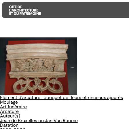
Aller
Aller
Aller
au
au
à
contenu
menu
la
principal
principal
recherche
Elément d'arcature : bouquet de fleurs et rinceaux ajourés
Moulage
Art funéraire
Arcature
Auteur(s)
Jean de Bruxelles ou Jan Van Roome
Datation