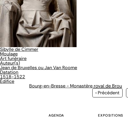
Sibylle de Cimmer
Moulage
Art funéraire
Auteur(s)
Jean de Bruxelles ou Jan Van Roome
Datation
1518-1522
Édifice
Bourg-en-Bresse - Monastère royal de Brou
Page
‹ Précédent
précédente
AGENDA
EXPOSITIONS