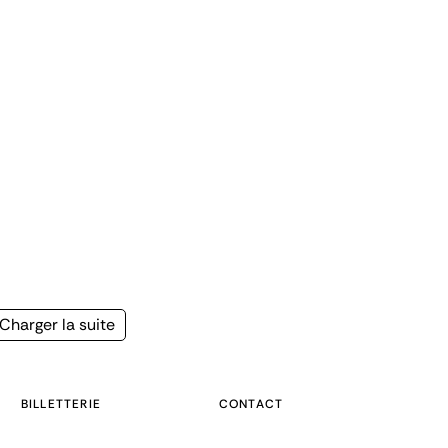
Page
Charger la suite
suivante
BILLETTERIE
CONTACT