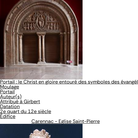
Portail : le Christ en gloire entouré des symboles des évangé
Moulage
Portail
Auteur(s)
Attribué à Girbert
Datation
2e quart du 12e siècle
Édifice
Carennac - Eglise Saint-Pierre