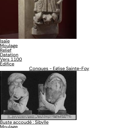
Isaïe
Moulage
Relief
Datation
Vers 1100
Édifice
Conques - Eglise Sainte-Foy
Buste accoudé : Sibylle
Moulage