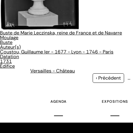
Buste de Marie Leczinska, reine de France et de Navarre
Moulage
Buste
Auteur(s)
Coustou, Guillaume Ier - 1677 - Lyon - 1746 - Paris
Datation
1731
Édifice
Versailles - Château
Page
‹ Précédent
…
précédente
AGENDA
EXPOSITIONS