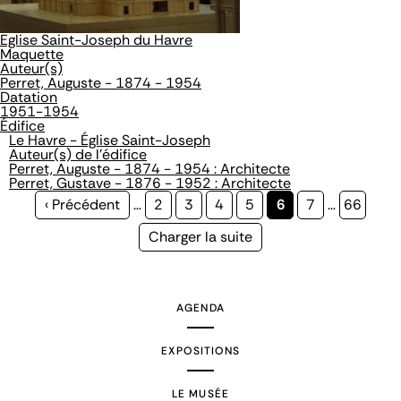
Eglise Saint-Joseph du Havre
Maquette
Auteur(s)
Perret, Auguste - 1874 - 1954
Datation
1951-1954
Édifice
Le Havre - Église Saint-Joseph
Auteur(s) de l'édifice
Perret, Auguste - 1874 - 1954 : Architecte
Perret, Gustave - 1876 - 1952 : Architecte
Page
‹ Précédent
…
Page
2
Page
3
Page
4
Page
5
Page
6
Page
7
…
Page
66
précédente
courante
Page
Charger la suite
suivante
AGENDA
EXPOSITIONS
LE MUSÉE