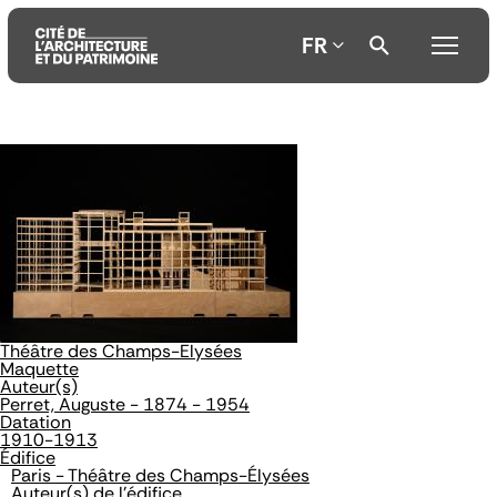
FR
Aller
Aller
Aller
au
au
à
contenu
menu
la
principal
principal
recherche
Théâtre des Champs-Elysées
Maquette
Auteur(s)
Perret, Auguste - 1874 - 1954
Datation
1910-1913
Édifice
Paris - Théâtre des Champs-Élysées
Auteur(s) de l'édifice