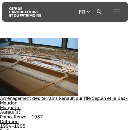
FR
Aller
Aller
Aller
au
au
à
contenu
menu
la
principal
principal
recherche
Aménagement des terrains Renault sur l'Ile Seguin et le Bas-
Meudon
Maquette
Auteur(s)
Piano, Renzo - 1937
Datation
1994-1995