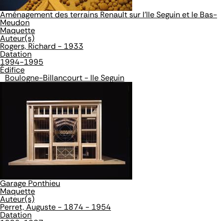
Aménagement des terrains Renault sur l'Ile Seguin et le Bas-
Meudon
Maquette
Auteur(s)
Rogers, Richard - 1933
Datation
1994-1995
Édifice
Boulogne-Billancourt - Ile Seguin
Garage Ponthieu
Maquette
Auteur(s)
Perret, Auguste - 1874 - 1954
Datation