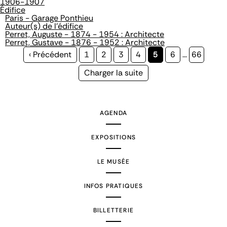
1906-1907
Édifice
Paris - Garage Ponthieu
Auteur(s) de l'édifice
Perret, Auguste - 1874 - 1954 : Architecte
Perret, Gustave - 1876 - 1952 : Architecte
Page
‹ Précédent
Page
1
Page
2
Page
3
Page
4
Page
5
Page
6
…
Page
66
précédente
courante
Page
Charger la suite
suivante
AGENDA
EXPOSITIONS
LE MUSÉE
INFOS PRATIQUES
BILLETTERIE