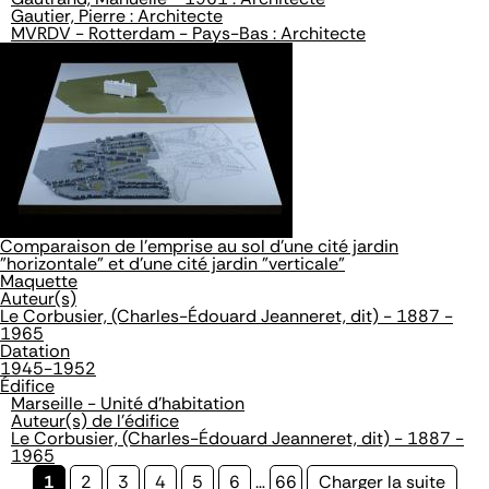
Gautier, Pierre : Architecte
MVRDV - Rotterdam - Pays-Bas : Architecte
Comparaison de l'emprise au sol d'une cité jardin
"horizontale" et d'une cité jardin "verticale"
Maquette
Auteur(s)
Le Corbusier, (Charles-Édouard Jeanneret, dit) - 1887 -
1965
Datation
1945-1952
Édifice
Marseille - Unité d'habitation
Auteur(s) de l'édifice
Le Corbusier, (Charles-Édouard Jeanneret, dit) - 1887 -
1965
Page
1
Page
2
Page
3
Page
4
Page
5
Page
6
…
Page
66
Page
Charger la suite