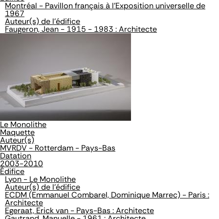
Montréal - Pavillon français à l'Exposition universelle de
1967
Auteur(s) de l'édifice
Faugeron, Jean - 1915 - 1983 : Architecte
Le Monolithe
Maquette
Auteur(s)
MVRDV - Rotterdam - Pays-Bas
Datation
2003-2010
Édifice
Lyon - Le Monolithe
Auteur(s) de l'édifice
ECDM (Emmanuel Combarel, Dominique Marrec) - Paris :
Architecte
Egeraat, Erick van - Pays-Bas : Architecte
Gautrand, Manuelle - 1961 : Architecte