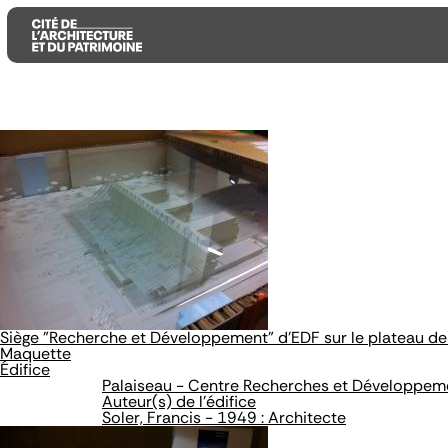
Aller
Aller
Aller
au
au
à
contenu
menu
la
principal
principal
recherche
Siège "Recherche et Développement" d'EDF sur le plateau de
Maquette
Édifice
Palaiseau - Centre Recherches et Développem
Auteur(s) de l'édifice
Soler, Francis - 1949 : Architecte