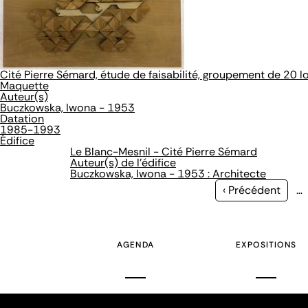
Cité Pierre Sémard, étude de faisabilité, groupement de 20 
Maquette
Auteur(s)
Buczkowska, Iwona - 1953
Datation
1985-1993
Édifice
Le Blanc-Mesnil - Cité Pierre Sémard
Auteur(s) de l'édifice
Buczkowska, Iwona - 1953 : Architecte
Page
‹ Précédent
…
précédente
AGENDA
EXPOSITIONS